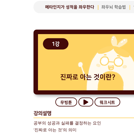
메타인지가 성적을 좌우한다
좌우뇌 학습법
무빙툰
워크시트
강의설명
공부의 성공과 실패를 결정하는 요인
‘진짜로 아는 것’의 의미