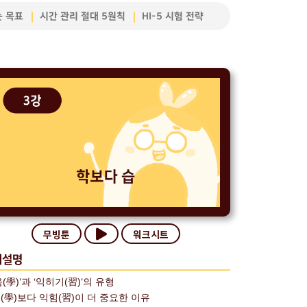
는 목표
시간 관리 절대 5원칙
HI-5 시험 전략
무빙툰
워크시트
의설명
움(學)’과 ‘익히기(習)’의 유형
(學)보다 익힘(習)이 더 중요한 이유