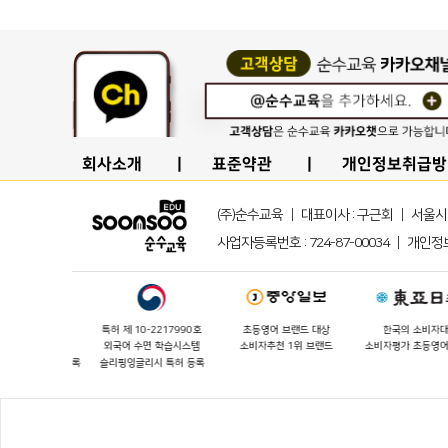
회사소개
표준약관
개인정보취급방
(주)순수교육 ｜ 대표이사 : 구근회 ｜ 서울시 강남구
사업자등록번호 : 724-87-00034 ｜ 개인정보
-22340896호
특허 제 10-2217990호
초등영어 브랜드 대상
한국의 소비자대상
게임 시스템
외국어 수면 학습시스템
소비자추천 1위 브랜드
소비자평가 초등영어브
기부여 특허 등록
슬리핑잉글리시 특허 등록