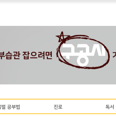
목별 공부법
진로
독서