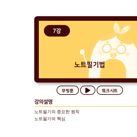
무빙툰
워크시트
강의설명
노트필기의 중요한 원칙
노트필기의 핵심