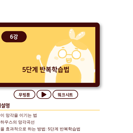
무빙툰
워크시트
의설명
이 망각을 이기는 법
하우스의 망각곡선
을 효과적으로 하는 방법: 5단계 반복학습법