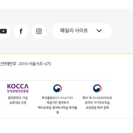
패밀리 사이트
 통신판매번호 : 2015-서울서초-475
문화콘텐츠 기업
특허출원2021-0141151
특허 제 10-0020583호
특허 제 10
보증대상 선정
게임기반 영어독서
온라인 자기주도학습
레벨테스트를
엑티브게임 영어독서학습 특허출
코칭방법 특허 등록
외국어 독서
원