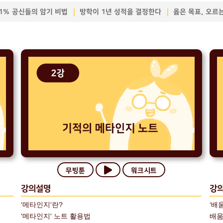
1% 공신들의 암기 비법
방학이 1년 성적을 결정한다
옳은 목표, 오르
무빙툰
워크시트
강의설명
강
'메타인지'란?
‘배
'메타인지' 노트 활용법
배움